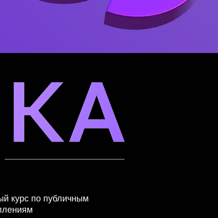
ый курс по публичным
плениям