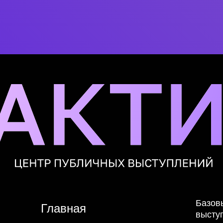
Базов
Главная
высту