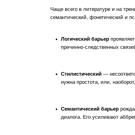
Основные вид
Изучая
барьеры в общени
мы сталкиваемся каждый де
маркетолога, пересыпающег
«проглатывающего» окончан
вынужден тратить когнитив