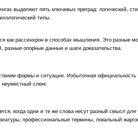
ы коммуникативных бар
и
, важно понимать, что это не абстрактная теория
нь. Представьте руководителя, говорящего сух
о речь аббревиатурами, или спикера, мнущегося
ия слов. В каждом случае информация теряет чет
ные ресурсы на расшифровку вместо понимания