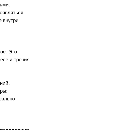
почему он
нию между людьми.
и. Он может проявляться
беседах и даже внутри
ми сигналами.
я с «эффектом