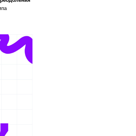
 понимает другое. Это
т потери в бизнесе и трения
огики рассуждений,
языковые факторы:
 итоге даже идеально
ознавать виды
ике
способы преодоления
т настройки темпа
рию.