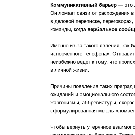
Эффективные способы п
«Испорченный телефон»:
Заключение: как прорабо
Что такое ко
возникает?
Коммуникативный барьер
Он ломает связи от расхож
в деловой переписке, пере
команды, когда
вербальное
Именно из-за такого явлени