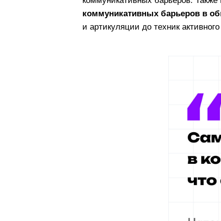
испорченного телефона». От
неизбежно ведет к тому, чт
в личной жизни.
Причины появления таких пр
ожиданий и эмоционального
жаргонизмы, аббревиатуры, 
сформулированная мысль «л
Чтобы вернуть утерянное в
коммуникативных барьеров.
коммуникативных барьер
и артикуляции до техник ак