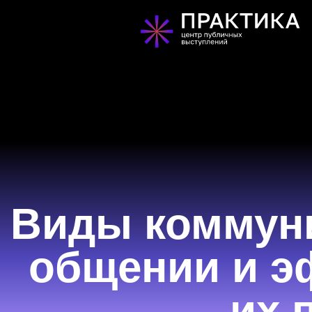
Виды коммун
общении и э
их 