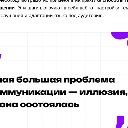
правитель говорит одно, а получатель слышит и
о происходит
искажение информации
, возникаю
еград кроются в разнице опыта, образования, л
 состояния. К ним добавляются технические и 
скорость речи, акцент, зажимы и страх сцены. В
омается» на пути к собеседнику.
заимопонимание, нужно научиться вовремя расп
 Также необходимо грамотно применять на практ
ов в общении
. Эти шаги включают в себя всё: о
тивного слушания и адаптации языка под аудито