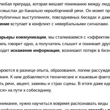
реодоления коммуникативных барьеров
 примеры и последствия искажения информации
тать барьеры в общении на практике?
ммуникативный барьер и 
— это любая преграда, которая мешает понима
дения в смыслах до банально неразборчивой реч
говорах, публичных выступлениях, повседневных 
 сообщение
вступает в конфликт с невербальны
я, как
барьеры коммуникации
, мы сталкиваемс