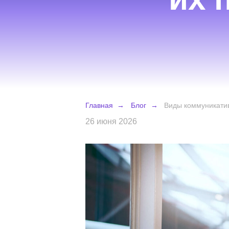
Главная
→
Блог
→
Виды комм
26 июня 2026