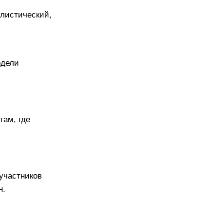
ьеров в общении
, а практика, с которой
ими канцеляризмами,
 на сцене и торопливо
кость и вес, а собеседник
 смысла.